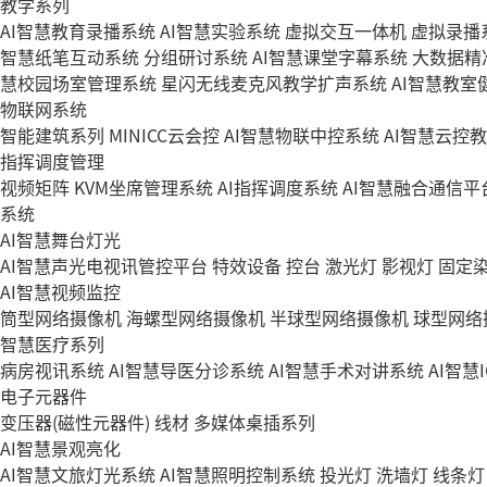
教学系列
AI智慧教育录播系统
AI智慧实验系统
虚拟交互一体机
虚拟录播
智慧纸笔互动系统
分组研讨系统
AI智慧课堂字幕系统
大数据精
慧校园场室管理系统
星闪无线麦克风教学扩声系统
AI智慧教室
物联网系统
智能建筑系列
MINICC云会控
AI智慧物联中控系统
AI智慧云控
指挥调度管理
视频矩阵
KVM坐席管理系统
AI指挥调度系统
AI智慧融合通信平
系统
AI智慧舞台灯光
AI智慧声光电视讯管控平台
特效设备
控台
激光灯
影视灯
固定
AI智慧视频监控
筒型网络摄像机
海螺型网络摄像机
半球型网络摄像机
球型网络
智慧医疗系列
病房视讯系统
AI智慧导医分诊系统
AI智慧手术对讲系统
AI智慧
电子元器件
变压器(磁性元器件)
线材
多媒体桌插系列
AI智慧景观亮化
AI智慧文旅灯光系统
AI智慧照明控制系统
投光灯
洗墙灯
线条灯