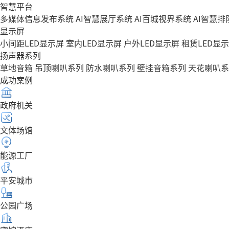
智慧平台
多媒体信息发布系统
AI智慧展厅系统
AI百城视界系统
AI智慧
显示屏
小间距LED显示屏
室内LED显示屏
户外LED显示屏
租赁LED显
扬声器系列
草地音箱
吊顶喇叭系列
防水喇叭系列
壁挂音箱系列
天花喇叭系
成功案例
政府机关
文体场馆
能源工厂
平安城市
公园广场