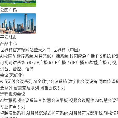
公园广场
平安城市
产品中心
世界杯官方端网站登录入口_世界杯（中国）
AI校园防欺凌系统
AI智慧88广播系统
校园应急广播
PIS系统
I
可视对讲系统
78云IP广播
67IP广播
77IP广播
66智能广播
可视
讲台、音控、话筒
会议(无纸化)
wifi无线会议系列
AI全数字会议系统
数字化会议设备
同声传译
要系列
智慧党建系列
讯笛会议系列
远程视频会议
AI智慧视频会议系统
AI智慧会议平板
视频会议配件
AI智慧会议平
专业扩声系列
卓越演出系列
AI智慧沉浸式扩声系统
AI智慧声光影系统
轻松悦