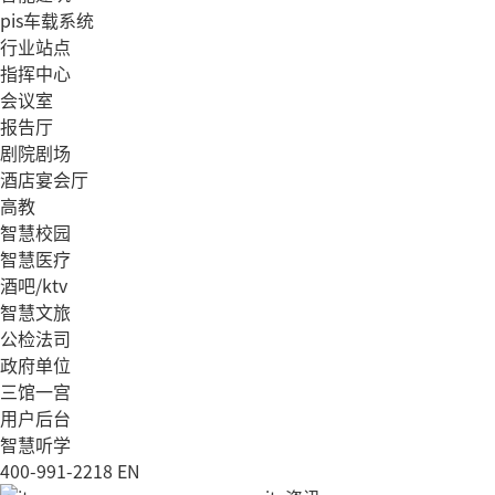
pis车载系统
行业站点
指挥中心
会议室
报告厅
剧院剧场
酒店宴会厅
高教
智慧校园
智慧医疗
酒吧/ktv
智慧文旅
公检法司
政府单位
三馆一宫
用户后台
智慧听学
400-991-2218
EN