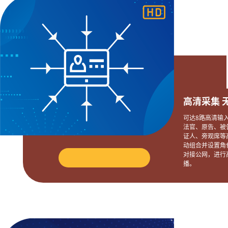
高清采集 
可达8路高清输
法官、原告、被
证人、旁观席等
动组合并设置角
对接公网，进行
播。