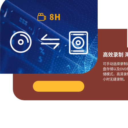
高效录制 
可手动选择录制
盘存储以及DV
储模式，高清录
小时无缝录制。