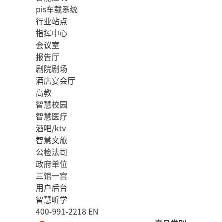
pis车载系统
行业站点
指挥中心
会议室
报告厅
剧院剧场
酒店宴会厅
高教
智慧校园
智慧医疗
酒吧/ktv
智慧文旅
公检法司
政府单位
三馆一宫
用户后台
智慧听学
400-991-2218
EN