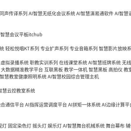
同声传译系列
AI智慧无纸化会议系统
AI智慧演易通软件
AI智
I智慧会议平板itchub
统
轻松悦唱KT系列
专业扩声系列
专业音箱系列
智慧影片放映
虚拟录播系统
职教实训系列
在线课堂系统
AI智慧班牌系统
无
大数据精准教学平台
互联黑板
教学一体机
智慧黑板
高拍仪
教
I智慧教室健康照明系统
AI智慧校园综合管理主机
I智慧云控教室系统
融合通信平台
AI指挥运营调度平台
AI拼矩一体系统
AI边缘计算平
视灯
固定染色灯
摇头灯
娱乐灯
AI智慧舞台机械系统
舞台幕布
辅