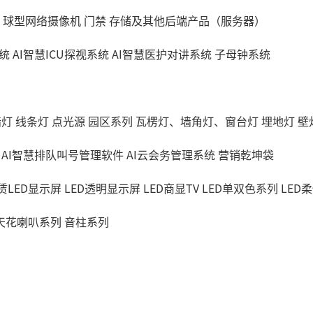
球型网络摄像机
门禁
存储及其他后端产品（服务器）
统
AI智慧ICU探视系统
AI智慧医护对讲系统
子母钟系统
墙灯
线条灯
点光源
园区系列
瓦楞灯、墙角灯、窗台灯
埋地灯
壁
AI智慧排队叫号管理软件
AI云会务管理系统
营销乾坤袋
赁LED显示屏
LED透明显示屏
LED商显TV
LED单双色系列
LED
天花喇叭系列
音柱系列