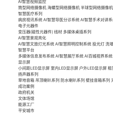
AI智慧视频监控
筒型网络摄像机
海螺型网络摄像机
半球型网络摄像机
智慧医疗系列
病房视讯系统
AI智慧导医分诊系统
AI智慧手术对讲系
电子元器件
变压器(磁性元器件)
线材
多媒体桌插系列
AI智慧景观亮化
AI智慧文旅灯光系统
AI智慧照明控制系统
投光灯
洗
智慧平台
多媒体信息发布系统
AI智慧展厅系统
AI百城视界系统
显示屏
小间距LED显示屏
室内LED显示屏
户外LED显示屏
租
扬声器系列
草地音箱
吊顶喇叭系列
防水喇叭系列
壁挂音箱系列
成功案例
政府机关
文体场馆
能源工厂
平安城市