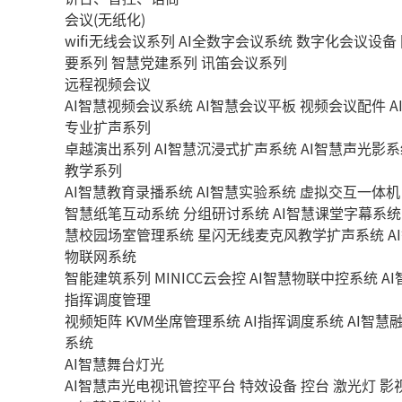
会议(无纸化)
wifi无线会议系列
AI全数字会议系统
数字化会议设备
要系列
智慧党建系列
讯笛会议系列
远程视频会议
AI智慧视频会议系统
AI智慧会议平板
视频会议配件
A
专业扩声系列
卓越演出系列
AI智慧沉浸式扩声系统
AI智慧声光影系
教学系列
AI智慧教育录播系统
AI智慧实验系统
虚拟交互一体机
智慧纸笔互动系统
分组研讨系统
AI智慧课堂字幕系统
慧校园场室管理系统
星闪无线麦克风教学扩声系统
A
物联网系统
智能建筑系列
MINICC云会控
AI智慧物联中控系统
A
指挥调度管理
视频矩阵
KVM坐席管理系统
AI指挥调度系统
AI智慧
系统
AI智慧舞台灯光
AI智慧声光电视讯管控平台
特效设备
控台
激光灯
影