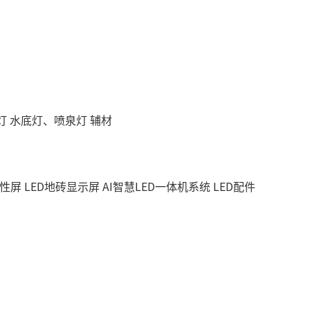
灯
水底灯、喷泉灯
辅材
柔性屏
LED地砖显示屏
AI智慧LED一体机系统
LED配件