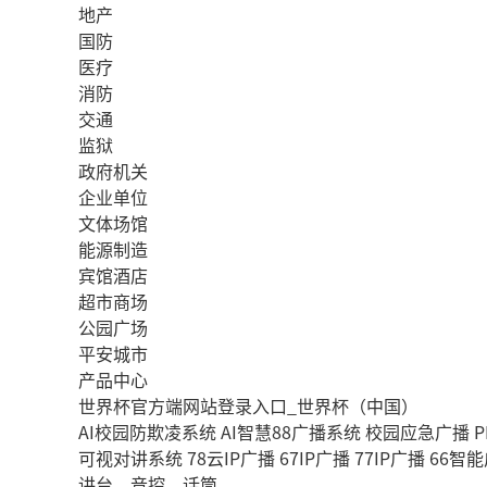
地产
国防
医疗
消防
交通
监狱
政府机关
企业单位
文体场馆
能源制造
宾馆酒店
超市商场
公园广场
平安城市
产品中心
世界杯官方端网站登录入口_世界杯（中国）
AI校园防欺凌系统
AI智慧88广播系统
校园应急广播
P
可视对讲系统
78云IP广播
67IP广播
77IP广播
66智
讲台、音控、话筒