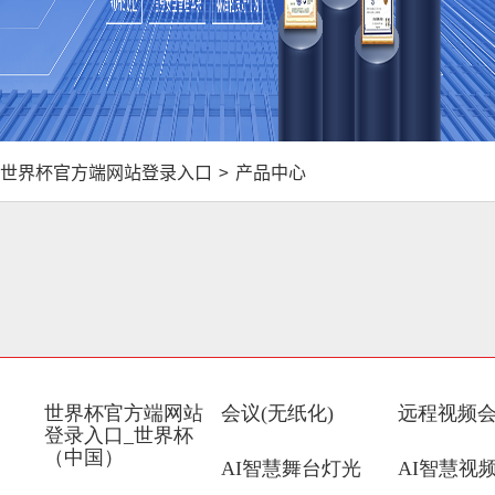
世界杯官方端网站登录入口
>
产品中心
世界杯官方端网站
会议(无纸化)
远程视频
登录入口_世界杯
（中国）
AI智慧舞台灯光
AI智慧视