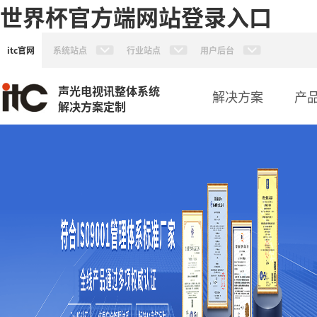
世界杯官方端网站登录入口
itc官网
系统站点
行业站点
用户后台
声光电视讯整体系统
解决方案
产
解决方案定制