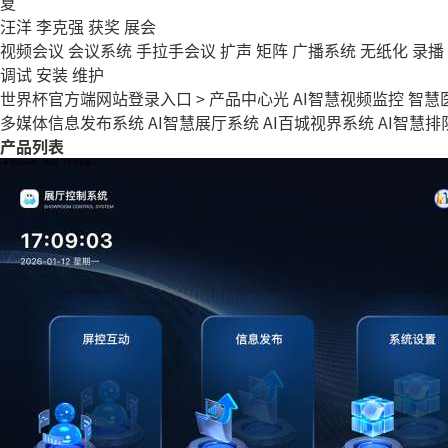
夏
汪洋
李克强
获奖
展会
视频会议
会议系统
手拉手会议
扩声
矩阵
广播系统
无纸化
录播
调试
安装
维护
世界杯官方端网站登录入口
>
产品中心
光
AI智慧视频监控
智慧
多媒体信息发布系统
AI智慧展厅系统
AI百城视界系统
AI智慧
产品列表