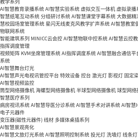
教学系列
AI智慧教育录播系统
AI智慧实验系统
虚拟交互一体机
虚拟录播
智慧纸笔互动系统
分组研讨系统
AI智慧课堂字幕系统
大数据精
慧校园场室管理系统
星闪无线麦克风教学扩声系统
AI智慧教室
物联网系统
智能建筑系列
MINICC云会控
AI智慧物联中控系统
AI智慧云控
指挥调度管理
视频矩阵
KVM坐席管理系统
AI指挥调度系统
AI智慧融合通信平
系统
AI智慧舞台灯光
AI智慧声光电视讯管控平台
特效设备
控台
激光灯
影视灯
固定
AI智慧视频监控
筒型网络摄像机
海螺型网络摄像机
半球型网络摄像机
球型网络
智慧医疗系列
病房视讯系统
AI智慧导医分诊系统
AI智慧手术对讲系统
AI智慧
电子元器件
变压器(磁性元器件)
线材
多媒体桌插系列
AI智慧景观亮化
AI智慧文旅灯光系统
AI智慧照明控制系统
投光灯
洗墙灯
线条灯