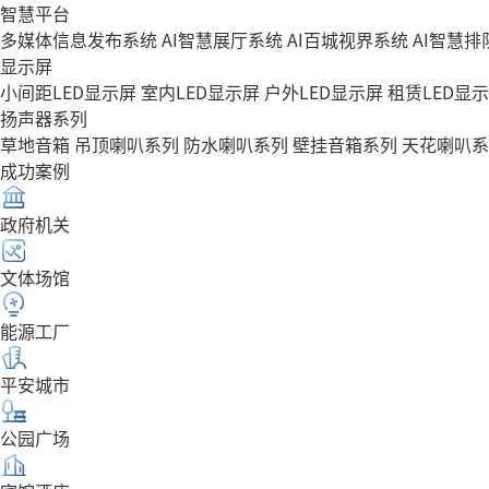
智慧平台
多媒体信息发布系统
AI智慧展厅系统
AI百城视界系统
AI智慧
显示屏
小间距LED显示屏
室内LED显示屏
户外LED显示屏
租赁LED显
扬声器系列
草地音箱
吊顶喇叭系列
防水喇叭系列
壁挂音箱系列
天花喇叭系
成功案例
政府机关
文体场馆
能源工厂
平安城市
公园广场