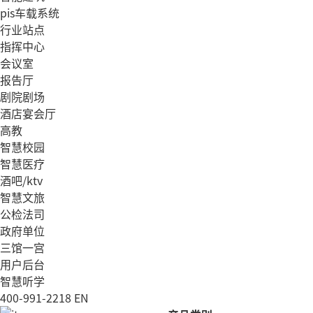
pis车载系统
行业站点
指挥中心
会议室
报告厅
剧院剧场
酒店宴会厅
高教
智慧校园
智慧医疗
酒吧/ktv
智慧文旅
公检法司
政府单位
三馆一宫
用户后台
智慧听学
400-991-2218
EN