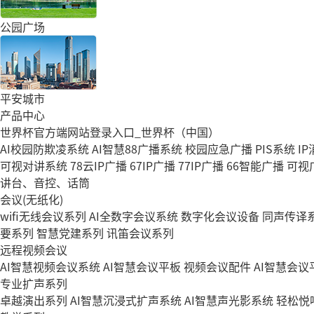
公园广场
平安城市
产品中心
世界杯官方端网站登录入口_世界杯（中国）
AI校园防欺凌系统
AI智慧88广播系统
校园应急广播
PIS系统
I
可视对讲系统
78云IP广播
67IP广播
77IP广播
66智能广播
可视
讲台、音控、话筒
会议(无纸化)
wifi无线会议系列
AI全数字会议系统
数字化会议设备
同声传译
要系列
智慧党建系列
讯笛会议系列
远程视频会议
AI智慧视频会议系统
AI智慧会议平板
视频会议配件
AI智慧会议平
专业扩声系列
卓越演出系列
AI智慧沉浸式扩声系统
AI智慧声光影系统
轻松悦