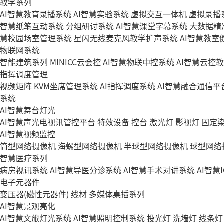
教学系列
AI智慧教育录播系统
AI智慧实验系统
虚拟交互一体机
虚拟录播
智慧纸笔互动系统
分组研讨系统
AI智慧课堂字幕系统
大数据精
慧校园场室管理系统
星闪无线麦克风教学扩声系统
AI智慧教室
物联网系统
智能建筑系列
MINICC云会控
AI智慧物联中控系统
AI智慧云控
指挥调度管理
视频矩阵
KVM坐席管理系统
AI指挥调度系统
AI智慧融合通信平
系统
AI智慧舞台灯光
AI智慧声光电视讯管控平台
特效设备
控台
激光灯
影视灯
固定
AI智慧视频监控
筒型网络摄像机
海螺型网络摄像机
半球型网络摄像机
球型网络
智慧医疗系列
病房视讯系统
AI智慧导医分诊系统
AI智慧手术对讲系统
AI智慧
电子元器件
变压器(磁性元器件)
线材
多媒体桌插系列
AI智慧景观亮化
AI智慧文旅灯光系统
AI智慧照明控制系统
投光灯
洗墙灯
线条灯