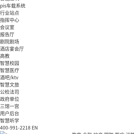
pis车载系统
行业站点
指挥中心
会议室
报告厅
剧院剧场
酒店宴会厅
高教
智慧校园
智慧医疗
酒吧/ktv
智慧文旅
公检法司
政府单位
三馆一宫
用户后台
智慧听学
400-991-2218
EN