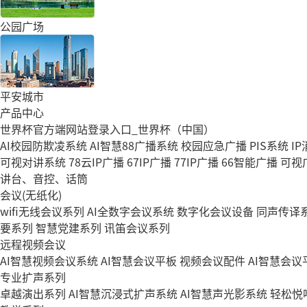
公园广场
平安城市
产品中心
世界杯官方端网站登录入口_世界杯（中国）
AI校园防欺凌系统
AI智慧88广播系统
校园应急广播
PIS系统
I
可视对讲系统
78云IP广播
67IP广播
77IP广播
66智能广播
可视
讲台、音控、话筒
会议(无纸化)
wifi无线会议系列
AI全数字会议系统
数字化会议设备
同声传译
要系列
智慧党建系列
讯笛会议系列
远程视频会议
AI智慧视频会议系统
AI智慧会议平板
视频会议配件
AI智慧会议平
专业扩声系列
卓越演出系列
AI智慧沉浸式扩声系统
AI智慧声光影系统
轻松悦