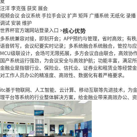
夏
汪洋
李克强
获奖
展会
视频会议
会议系统
手拉手会议
扩声
矩阵
广播系统
无纸化
录播
调试
安装
维护
世界杯官方端网站登录入口
>
核心优势
多系统兼容对接，即刻开会；APP预约与管理，省时高效；有
语音转写，会议纪要实时记录；多系统融合系统融合，管控与应
MCU级联设计，会场可无限拓展，多方会议自由联合，高效协
国产系统运行强劲，为会议安全与高效护航；功能丰富，满足所
金融业是指银行业、保险业、信托业、证券业和租赁业等经营金
对工作人员办公的精准度、高效性、数据化有着严格要求。
itc基于物联网、人工智能、云计算、移动互联等先进技术，
理平台等系统的行业整体解决方案，给金融业带来高效办公、资