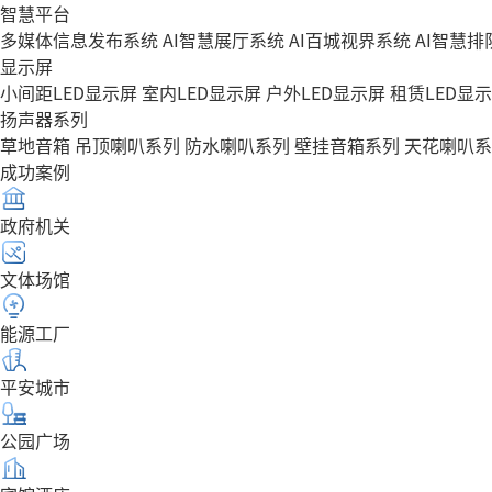
智慧平台
多媒体信息发布系统
AI智慧展厅系统
AI百城视界系统
AI智慧
显示屏
小间距LED显示屏
室内LED显示屏
户外LED显示屏
租赁LED显
扬声器系列
草地音箱
吊顶喇叭系列
防水喇叭系列
壁挂音箱系列
天花喇叭系
成功案例
政府机关
文体场馆
能源工厂
平安城市
公园广场