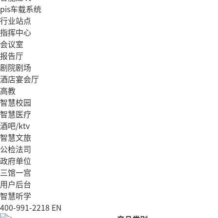
pis车载系统
行业站点
指挥中心
会议室
报告厅
剧院剧场
酒店宴会厅
高教
智慧校园
智慧医疗
酒吧/ktv
智慧文旅
公检法司
政府单位
三馆一宫
用户后台
智慧听学
400-991-2218
EN