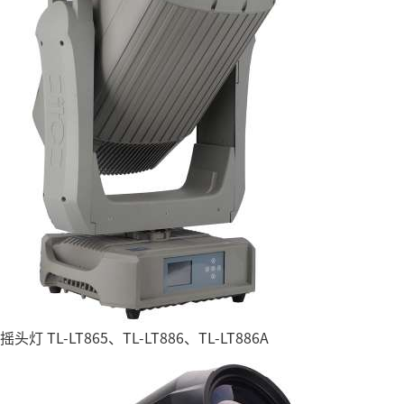
摇头灯 TL-LT865、TL-LT886、TL-LT886A