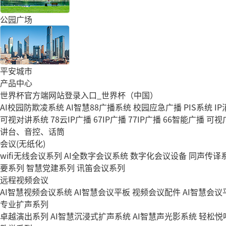
公园广场
平安城市
产品中心
世界杯官方端网站登录入口_世界杯（中国）
AI校园防欺凌系统
AI智慧88广播系统
校园应急广播
PIS系统
I
可视对讲系统
78云IP广播
67IP广播
77IP广播
66智能广播
可视
讲台、音控、话筒
会议(无纸化)
wifi无线会议系列
AI全数字会议系统
数字化会议设备
同声传译
要系列
智慧党建系列
讯笛会议系列
远程视频会议
AI智慧视频会议系统
AI智慧会议平板
视频会议配件
AI智慧会议平
专业扩声系列
卓越演出系列
AI智慧沉浸式扩声系统
AI智慧声光影系统
轻松悦