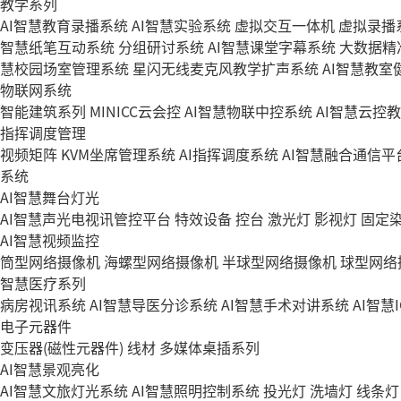
教学系列
AI智慧教育录播系统
AI智慧实验系统
虚拟交互一体机
虚拟录播
智慧纸笔互动系统
分组研讨系统
AI智慧课堂字幕系统
大数据精
慧校园场室管理系统
星闪无线麦克风教学扩声系统
AI智慧教室
物联网系统
智能建筑系列
MINICC云会控
AI智慧物联中控系统
AI智慧云控
指挥调度管理
视频矩阵
KVM坐席管理系统
AI指挥调度系统
AI智慧融合通信平
系统
AI智慧舞台灯光
AI智慧声光电视讯管控平台
特效设备
控台
激光灯
影视灯
固定
AI智慧视频监控
筒型网络摄像机
海螺型网络摄像机
半球型网络摄像机
球型网络
智慧医疗系列
病房视讯系统
AI智慧导医分诊系统
AI智慧手术对讲系统
AI智慧
电子元器件
变压器(磁性元器件)
线材
多媒体桌插系列
AI智慧景观亮化
AI智慧文旅灯光系统
AI智慧照明控制系统
投光灯
洗墙灯
线条灯