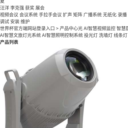
夏
汪洋
李克强
获奖
展会
视频会议
会议系统
手拉手会议
扩声
矩阵
广播系统
无纸化
录播
调试
安装
维护
世界杯官方端网站登录入口
>
产品中心
光
AI智慧视频监控
智慧
AI智慧文旅灯光系统
AI智慧照明控制系统
投光灯
洗墙灯
线条灯
产品列表