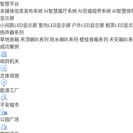
智慧平台
多媒体信息发布系统
AI智慧展厅系统
AI百城视界系统
AI智慧
显示屏
小间距LED显示屏
室内LED显示屏
户外LED显示屏
租赁LED显
扬声器系列
草地音箱
吊顶喇叭系列
防水喇叭系列
壁挂音箱系列
天花喇叭系
成功案例
政府机关
文体场馆
能源工厂
平安城市
公园广场