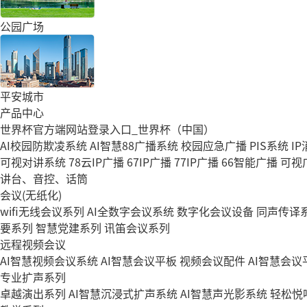
公园广场
平安城市
产品中心
世界杯官方端网站登录入口_世界杯（中国）
AI校园防欺凌系统
AI智慧88广播系统
校园应急广播
PIS系统
I
可视对讲系统
78云IP广播
67IP广播
77IP广播
66智能广播
可视
讲台、音控、话筒
会议(无纸化)
wifi无线会议系列
AI全数字会议系统
数字化会议设备
同声传译
要系列
智慧党建系列
讯笛会议系列
远程视频会议
AI智慧视频会议系统
AI智慧会议平板
视频会议配件
AI智慧会议平
专业扩声系列
卓越演出系列
AI智慧沉浸式扩声系统
AI智慧声光影系统
轻松悦