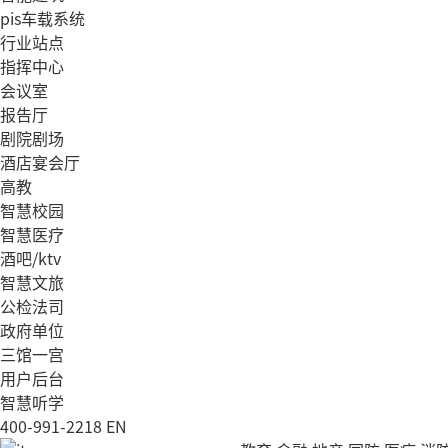
pis车载系统
行业站点
指挥中心
会议室
报告厅
剧院剧场
酒店宴会厅
高教
智慧校园
智慧医疗
酒吧/ktv
智慧文旅
公检法司
政府单位
三馆一宫
用户后台
智慧听学
400-991-2218
EN