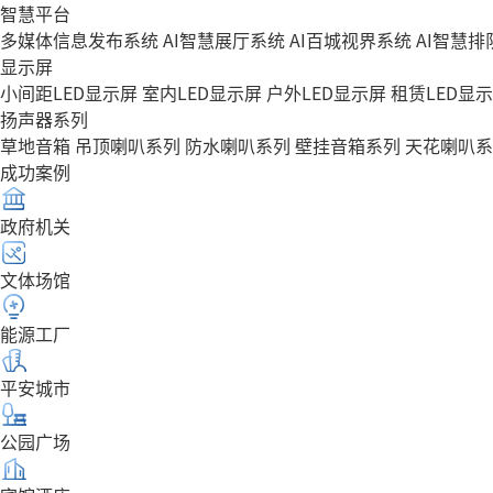
智慧平台
多媒体信息发布系统
AI智慧展厅系统
AI百城视界系统
AI智慧
显示屏
小间距LED显示屏
室内LED显示屏
户外LED显示屏
租赁LED显
扬声器系列
草地音箱
吊顶喇叭系列
防水喇叭系列
壁挂音箱系列
天花喇叭系
成功案例
政府机关
文体场馆
能源工厂
平安城市
公园广场