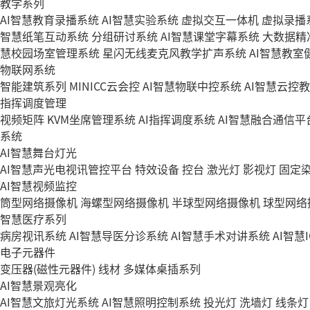
教学系列
AI智慧教育录播系统
AI智慧实验系统
虚拟交互一体机
虚拟录播
智慧纸笔互动系统
分组研讨系统
AI智慧课堂字幕系统
大数据精
慧校园场室管理系统
星闪无线麦克风教学扩声系统
AI智慧教室
物联网系统
智能建筑系列
MINICC云会控
AI智慧物联中控系统
AI智慧云控
指挥调度管理
视频矩阵
KVM坐席管理系统
AI指挥调度系统
AI智慧融合通信平
系统
AI智慧舞台灯光
AI智慧声光电视讯管控平台
特效设备
控台
激光灯
影视灯
固定
AI智慧视频监控
筒型网络摄像机
海螺型网络摄像机
半球型网络摄像机
球型网络
智慧医疗系列
病房视讯系统
AI智慧导医分诊系统
AI智慧手术对讲系统
AI智慧
电子元器件
变压器(磁性元器件)
线材
多媒体桌插系列
AI智慧景观亮化
AI智慧文旅灯光系统
AI智慧照明控制系统
投光灯
洗墙灯
线条灯