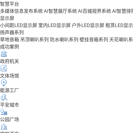
智慧平台
多媒体信息发布系统
AI智慧展厅系统
AI百城视界系统
AI智慧
显示屏
小间距LED显示屏
室内LED显示屏
户外LED显示屏
租赁LED显
扬声器系列
草地音箱
吊顶喇叭系列
防水喇叭系列
壁挂音箱系列
天花喇叭系
成功案例
政府机关
文体场馆
能源工厂
平安城市
公园广场