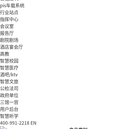
pis车载系统
行业站点
指挥中心
会议室
报告厅
剧院剧场
酒店宴会厅
高教
智慧校园
智慧医疗
酒吧/ktv
智慧文旅
公检法司
政府单位
三馆一宫
用户后台
智慧听学
400-991-2218
EN