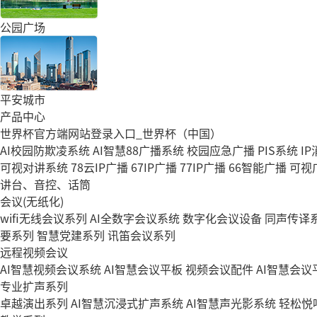
公园广场
平安城市
产品中心
世界杯官方端网站登录入口_世界杯（中国）
AI校园防欺凌系统
AI智慧88广播系统
校园应急广播
PIS系统
I
可视对讲系统
78云IP广播
67IP广播
77IP广播
66智能广播
可视
讲台、音控、话筒
会议(无纸化)
wifi无线会议系列
AI全数字会议系统
数字化会议设备
同声传译
要系列
智慧党建系列
讯笛会议系列
远程视频会议
AI智慧视频会议系统
AI智慧会议平板
视频会议配件
AI智慧会议平
专业扩声系列
卓越演出系列
AI智慧沉浸式扩声系统
AI智慧声光影系统
轻松悦