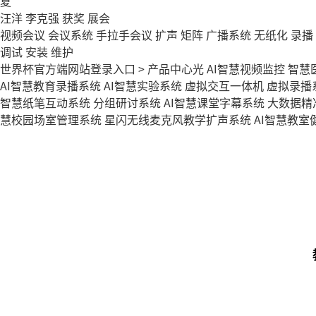
夏
汪洋
李克强
获奖
展会
视频会议
会议系统
手拉手会议
扩声
矩阵
广播系统
无纸化
录播
调试
安装
维护
世界杯官方端网站登录入口
>
产品中心
光
AI智慧视频监控
智慧
AI智慧教育录播系统
AI智慧实验系统
虚拟交互一体机
虚拟录播
智慧纸笔互动系统
分组研讨系统
AI智慧课堂字幕系统
大数据精
慧校园场室管理系统
星闪无线麦克风教学扩声系统
AI智慧教室