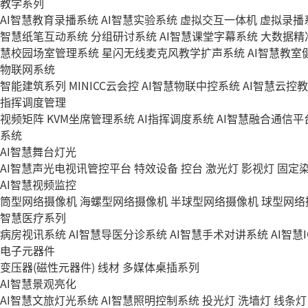
教学系列
AI智慧教育录播系统
AI智慧实验系统
虚拟交互一体机
虚拟录播
智慧纸笔互动系统
分组研讨系统
AI智慧课堂字幕系统
大数据精
慧校园场室管理系统
星闪无线麦克风教学扩声系统
AI智慧教室
物联网系统
智能建筑系列
MINICC云会控
AI智慧物联中控系统
AI智慧云控
指挥调度管理
视频矩阵
KVM坐席管理系统
AI指挥调度系统
AI智慧融合通信平
系统
AI智慧舞台灯光
AI智慧声光电视讯管控平台
特效设备
控台
激光灯
影视灯
固定
AI智慧视频监控
筒型网络摄像机
海螺型网络摄像机
半球型网络摄像机
球型网络
智慧医疗系列
病房视讯系统
AI智慧导医分诊系统
AI智慧手术对讲系统
AI智慧
电子元器件
变压器(磁性元器件)
线材
多媒体桌插系列
AI智慧景观亮化
AI智慧文旅灯光系统
AI智慧照明控制系统
投光灯
洗墙灯
线条灯