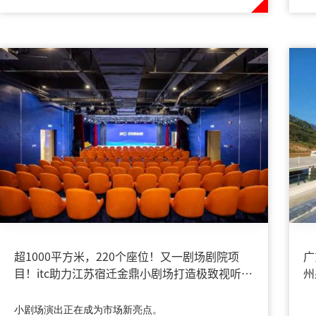
超1000平方米，220个座位！又一剧场剧院项
广
目！itc助力江苏宿迁金鼎小剧场打造极致视听体
州
验→
建
小剧场演出正在成为市场新亮点。