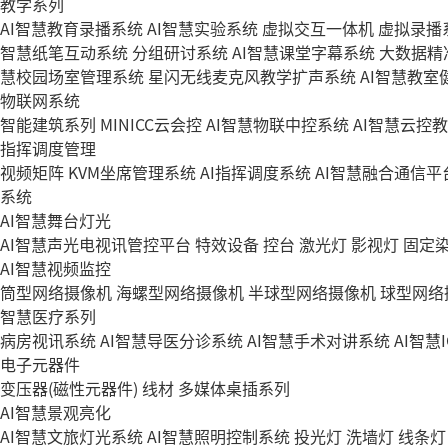
教学系列
AI智慧教育录播系统
AI智慧实验系统
虚拟交互一体机
虚拟录播
智慧纸笔互动系统
分组研讨系统
AI智慧课堂字幕系统
大数据精
慧校园场室管理系统
星闪无线麦克风教学扩声系统
AI智慧教室
物联网系统
智能建筑系列
MINICC云会控
AI智慧物联中控系统
AI智慧云控
指挥调度管理
视频矩阵
KVM坐席管理系统
AI指挥调度系统
AI智慧融合通信平
系统
AI智慧舞台灯光
AI智慧声光电视讯管控平台
特效设备
控台
激光灯
影视灯
固定
AI智慧视频监控
筒型网络摄像机
海螺型网络摄像机
半球型网络摄像机
球型网络
智慧医疗系列
病房视讯系统
AI智慧导医分诊系统
AI智慧手术对讲系统
AI智慧
电子元器件
变压器(磁性元器件)
线材
多媒体桌插系列
AI智慧景观亮化
AI智慧文旅灯光系统
AI智慧照明控制系统
投光灯
洗墙灯
线条灯