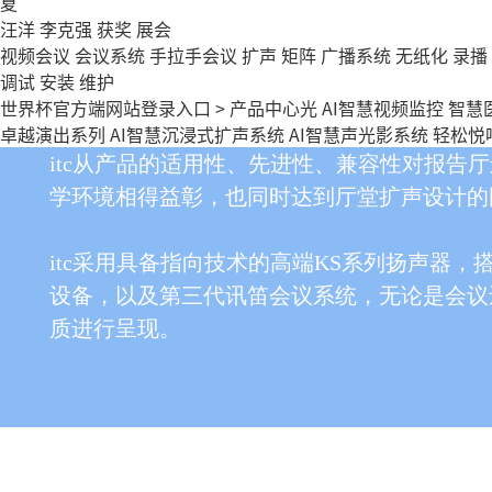
夏
汪洋
李克强
获奖
展会
系列概述
视频会议
会议系统
手拉手会议
扩声
矩阵
广播系统
无纸化
录播
调试
安装
维护
世界杯官方端网站登录入口
>
产品中心
光
AI智慧视频监控
智慧
报告厅的扩声设计，需要兼容会议与中小型演
卓越演出系列
AI智慧沉浸式扩声系统
AI智慧声光影系统
轻松悦
itc从产品的适用性、先进性、兼容性对报告
学环境相得益彰，也同时达到厅堂扩声设计的
itc采用具备指向技术的高端KS系列扬声器
设备，以及第三代讯笛会议系统，无论是会议
质进行呈现。