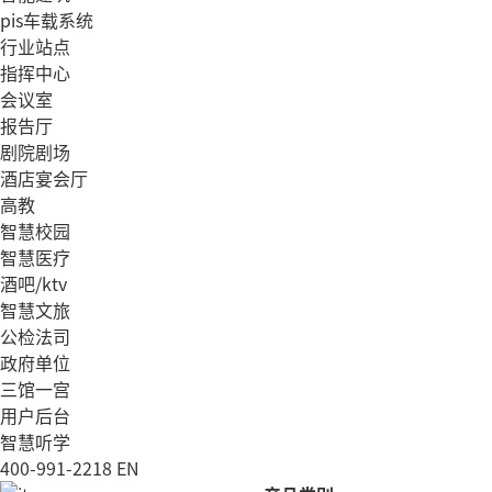
pis车载系统
行业站点
指挥中心
会议室
报告厅
剧院剧场
酒店宴会厅
高教
智慧校园
智慧医疗
酒吧/ktv
智慧文旅
公检法司
政府单位
三馆一宫
用户后台
智慧听学
400-991-2218
EN