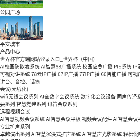
公园广场
平安城市
产品中心
世界杯官方端网站登录入口_世界杯（中国）
AI校园防欺凌系统
AI智慧88广播系统
校园应急广播
PIS系统
I
可视对讲系统
78云IP广播
67IP广播
77IP广播
66智能广播
可视
讲台、音控、话筒
会议(无纸化)
wifi无线会议系列
AI全数字会议系统
数字化会议设备
同声传译
要系列
智慧党建系列
讯笛会议系列
远程视频会议
AI智慧视频会议系统
AI智慧会议平板
视频会议配件
AI智慧会议平
专业扩声系列
卓越演出系列
AI智慧沉浸式扩声系统
AI智慧声光影系统
轻松悦