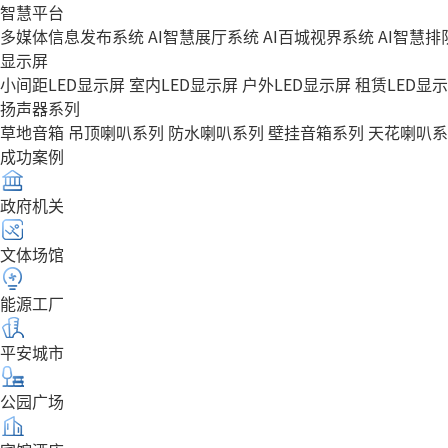
智慧平台
多媒体信息发布系统
AI智慧展厅系统
AI百城视界系统
AI智慧
显示屏
小间距LED显示屏
室内LED显示屏
户外LED显示屏
租赁LED显
扬声器系列
草地音箱
吊顶喇叭系列
防水喇叭系列
壁挂音箱系列
天花喇叭系
成功案例
政府机关
文体场馆
能源工厂
平安城市
公园广场