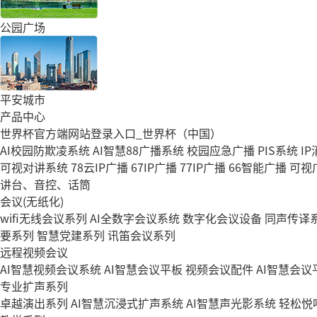
公园广场
平安城市
产品中心
世界杯官方端网站登录入口_世界杯（中国）
AI校园防欺凌系统
AI智慧88广播系统
校园应急广播
PIS系统
I
可视对讲系统
78云IP广播
67IP广播
77IP广播
66智能广播
可视
讲台、音控、话筒
会议(无纸化)
wifi无线会议系列
AI全数字会议系统
数字化会议设备
同声传译
要系列
智慧党建系列
讯笛会议系列
远程视频会议
AI智慧视频会议系统
AI智慧会议平板
视频会议配件
AI智慧会议平
专业扩声系列
卓越演出系列
AI智慧沉浸式扩声系统
AI智慧声光影系统
轻松悦