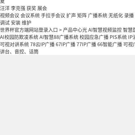
夏
汪洋
李克强
获奖
展会
视频会议
会议系统
手拉手会议
扩声
矩阵
广播系统
无纸化
录播
调试
安装
维护
世界杯官方端网站登录入口
>
产品中心
光
AI智慧视频监控
智慧
AI校园防欺凌系统
AI智慧88广播系统
校园应急广播
PIS系统
I
可视对讲系统
78云IP广播
67IP广播
77IP广播
66智能广播
可视
讲台、音控、话筒