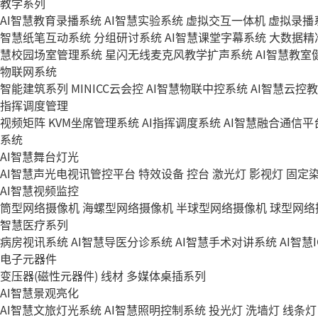
教学系列
AI智慧教育录播系统
AI智慧实验系统
虚拟交互一体机
虚拟录播
智慧纸笔互动系统
分组研讨系统
AI智慧课堂字幕系统
大数据精
慧校园场室管理系统
星闪无线麦克风教学扩声系统
AI智慧教室
物联网系统
智能建筑系列
MINICC云会控
AI智慧物联中控系统
AI智慧云控
指挥调度管理
视频矩阵
KVM坐席管理系统
AI指挥调度系统
AI智慧融合通信平
系统
AI智慧舞台灯光
AI智慧声光电视讯管控平台
特效设备
控台
激光灯
影视灯
固定
AI智慧视频监控
筒型网络摄像机
海螺型网络摄像机
半球型网络摄像机
球型网络
智慧医疗系列
病房视讯系统
AI智慧导医分诊系统
AI智慧手术对讲系统
AI智慧
电子元器件
变压器(磁性元器件)
线材
多媒体桌插系列
AI智慧景观亮化
AI智慧文旅灯光系统
AI智慧照明控制系统
投光灯
洗墙灯
线条灯