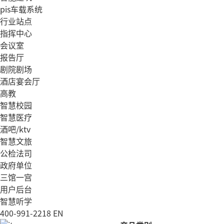
pis车载系统
行业站点
指挥中心
会议室
报告厅
剧院剧场
酒店宴会厅
高教
智慧校园
智慧医疗
酒吧/ktv
智慧文旅
公检法司
政府单位
三馆一宫
用户后台
智慧听学
400-991-2218
EN