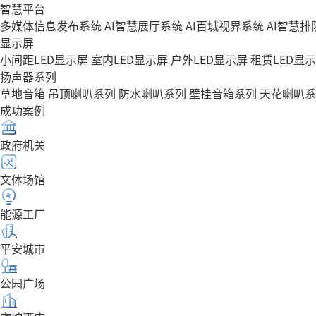
智慧平台
多媒体信息发布系统
AI智慧展厅系统
AI百城视界系统
AI智慧
显示屏
小间距LED显示屏
室内LED显示屏
户外LED显示屏
租赁LED显
扬声器系列
草地音箱
吊顶喇叭系列
防水喇叭系列
壁挂音箱系列
天花喇叭系
成功案例
政府机关
文体场馆
能源工厂
平安城市
公园广场