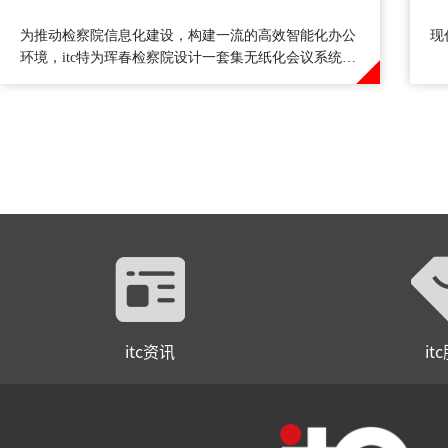
为推动检察院信息化建设，构建一流的高效智能化办公
现
环境，itc特为珲春检察院设计一套集无纸化会议系统、
数字会议系统、扩声系统、中控系统、矩阵系统、会议
录播系统的解决方案。
itc资讯
it