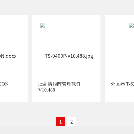
CON
itc高清矩阵管理软件
分区器 T
V10.488
1
2