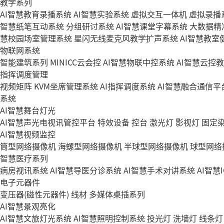
教学系列
AI智慧教育录播系统
AI智慧实验系统
虚拟交互一体机
虚拟录播
智慧纸笔互动系统
分组研讨系统
AI智慧课堂字幕系统
大数据精
慧校园场室管理系统
星闪无线麦克风教学扩声系统
AI智慧教室
物联网系统
智能建筑系列
MINICC云会控
AI智慧物联中控系统
AI智慧云控
指挥调度管理
视频矩阵
KVM坐席管理系统
AI指挥调度系统
AI智慧融合通信平
系统
AI智慧舞台灯光
AI智慧声光电视讯管控平台
特效设备
控台
激光灯
影视灯
固定
AI智慧视频监控
筒型网络摄像机
海螺型网络摄像机
半球型网络摄像机
球型网络
智慧医疗系列
病房视讯系统
AI智慧导医分诊系统
AI智慧手术对讲系统
AI智慧
电子元器件
变压器(磁性元器件)
线材
多媒体桌插系列
AI智慧景观亮化
AI智慧文旅灯光系统
AI智慧照明控制系统
投光灯
洗墙灯
线条灯