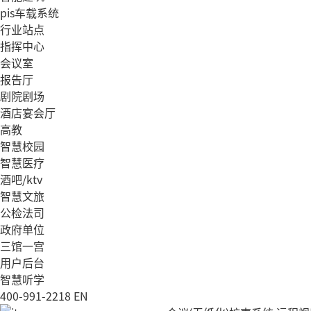
pis车载系统
行业站点
指挥中心
会议室
报告厅
剧院剧场
酒店宴会厅
高教
智慧校园
智慧医疗
酒吧/ktv
智慧文旅
公检法司
政府单位
三馆一宫
用户后台
智慧听学
400-991-2218
EN