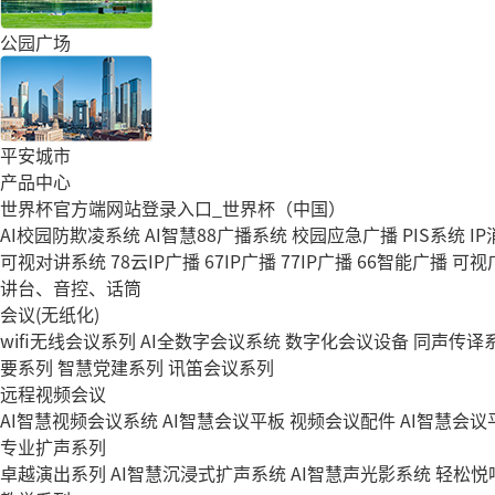
公园广场
平安城市
产品中心
世界杯官方端网站登录入口_世界杯（中国）
AI校园防欺凌系统
AI智慧88广播系统
校园应急广播
PIS系统
I
可视对讲系统
78云IP广播
67IP广播
77IP广播
66智能广播
可视
讲台、音控、话筒
会议(无纸化)
wifi无线会议系列
AI全数字会议系统
数字化会议设备
同声传译
要系列
智慧党建系列
讯笛会议系列
远程视频会议
AI智慧视频会议系统
AI智慧会议平板
视频会议配件
AI智慧会议平
专业扩声系列
卓越演出系列
AI智慧沉浸式扩声系统
AI智慧声光影系统
轻松悦