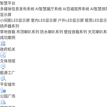
智慧平台
多媒体信息发布系统
AI智慧展厅系统
AI百城视界系统
AI智慧
显示屏
小间距LED显示屏
室内LED显示屏
户外LED显示屏
租赁LED显
扬声器系列
草地音箱
吊顶喇叭系列
防水喇叭系列
壁挂音箱系列
天花喇叭系
成功案例
政府机关
文体场馆
能源工厂
平安城市
公园广场