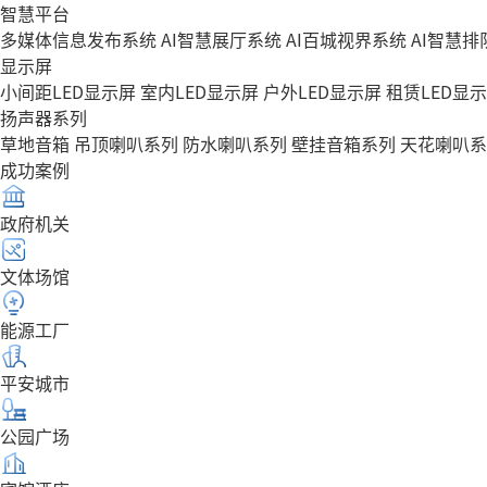
智慧平台
多媒体信息发布系统
AI智慧展厅系统
AI百城视界系统
AI智慧
显示屏
小间距LED显示屏
室内LED显示屏
户外LED显示屏
租赁LED显
扬声器系列
草地音箱
吊顶喇叭系列
防水喇叭系列
壁挂音箱系列
天花喇叭系
成功案例
政府机关
文体场馆
能源工厂
平安城市
公园广场