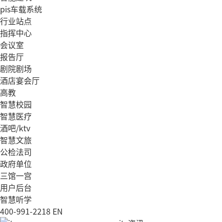
pis车载系统
行业站点
指挥中心
会议室
报告厅
剧院剧场
酒店宴会厅
高教
智慧校园
智慧医疗
酒吧/ktv
智慧文旅
公检法司
政府单位
三馆一宫
用户后台
智慧听学
400-991-2218
EN