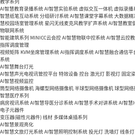
教学系列
AI智慧教育录播系统
AI智慧实验系统
虚拟交互一体机
虚拟录播
智慧纸笔互动系统
分组研讨系统
AI智慧课堂字幕系统
大数据精
慧校园场室管理系统
星闪无线麦克风教学扩声系统
AI智慧教室
物联网系统
智能建筑系列
MINICC云会控
AI智慧物联中控系统
AI智慧云控
指挥调度管理
视频矩阵
KVM坐席管理系统
AI指挥调度系统
AI智慧融合通信平
系统
AI智慧舞台灯光
AI智慧声光电视讯管控平台
特效设备
控台
激光灯
影视灯
固定
AI智慧视频监控
筒型网络摄像机
海螺型网络摄像机
半球型网络摄像机
球型网络
智慧医疗系列
病房视讯系统
AI智慧导医分诊系统
AI智慧手术对讲系统
AI智慧
电子元器件
变压器(磁性元器件)
线材
多媒体桌插系列
AI智慧景观亮化
AI智慧文旅灯光系统
AI智慧照明控制系统
投光灯
洗墙灯
线条灯