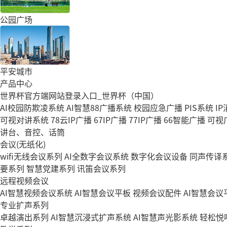
公园广场
平安城市
产品中心
世界杯官方端网站登录入口_世界杯（中国）
AI校园防欺凌系统
AI智慧88广播系统
校园应急广播
PIS系统
I
可视对讲系统
78云IP广播
67IP广播
77IP广播
66智能广播
可视
讲台、音控、话筒
会议(无纸化)
wifi无线会议系列
AI全数字会议系统
数字化会议设备
同声传译
要系列
智慧党建系列
讯笛会议系列
远程视频会议
AI智慧视频会议系统
AI智慧会议平板
视频会议配件
AI智慧会议平
专业扩声系列
卓越演出系列
AI智慧沉浸式扩声系统
AI智慧声光影系统
轻松悦