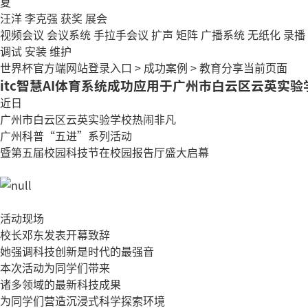
夏
汪洋
李克强
获奖
展会
视频会议
会议系统
手拉手会议
扩声
矩阵
广播系统
无纸化
录播
调试
安装
维护
世界杯官方端网站登录入口
>
成功案例
>
教育
分享当前页面
itc智慧AI体育系统成功应用于广州市白云区云英实
近日
广州市白云区云英实验学校热闹非凡
广州科普“五进”系列活动
暨第五届校园科技节在校园报告厅盛大启幕
活动现场
校长邓东发表开幕致辞
她强调科技创新是时代的最强音
本次活动为同学们带来
诸多领域的最新科技成果
为同学们营造沉浸式科学探索环境