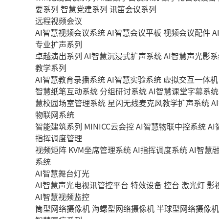
要系列
智慧党建系列
讯笛会议系列
远程视频会议
AI智慧视频会议系统
AI智慧会议平板
视频会议配件
A
专业扩声系列
卓越演出系列
AI智慧沉浸式扩声系统
AI智慧声光影系
教学系列
AI智慧教育录播系统
AI智慧实验系统
虚拟交互一体机
智慧纸笔互动系统
分组研讨系统
AI智慧课堂字幕系统
慧校园场室管理系统
星闪无线麦克风教学扩声系统
A
物联网系统
智能建筑系列
MINICC云会控
AI智慧物联中控系统
A
指挥调度管理
视频矩阵
KVM坐席管理系统
AI指挥调度系统
AI智慧
系统
AI智慧舞台灯光
AI智慧声光电视讯管控平台
特效设备
控台
激光灯
影
AI智慧视频监控
筒型网络摄像机
海螺型网络摄像机
半球型网络摄像机