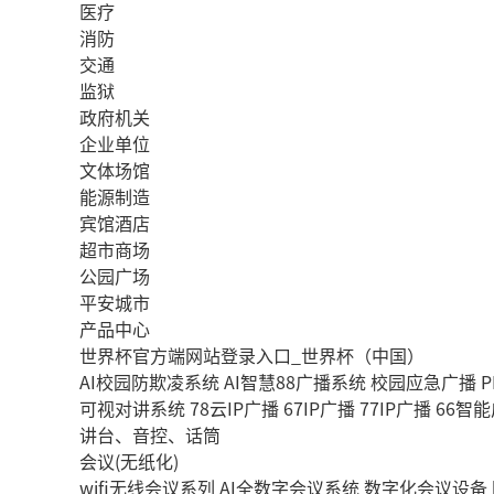
医疗
消防
交通
监狱
政府机关
企业单位
文体场馆
能源制造
宾馆酒店
超市商场
公园广场
平安城市
产品中心
世界杯官方端网站登录入口_世界杯（中国）
AI校园防欺凌系统
AI智慧88广播系统
校园应急广播
P
可视对讲系统
78云IP广播
67IP广播
77IP广播
66智
讲台、音控、话筒
会议(无纸化)
wifi无线会议系列
AI全数字会议系统
数字化会议设备