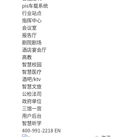
pis车载系统
行业站点
指挥中心
会议室
报告厅
剧院剧场
酒店宴会厅
高教
智慧校园
智慧医疗
酒吧/ktv
智慧文旅
公检法司
政府单位
三馆一宫
用户后台
智慧听学
400-991-2218
EN