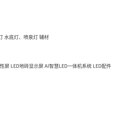
灯
水底灯、喷泉灯
辅材
柔性屏
LED地砖显示屏
AI智慧LED一体机系统
LED配件