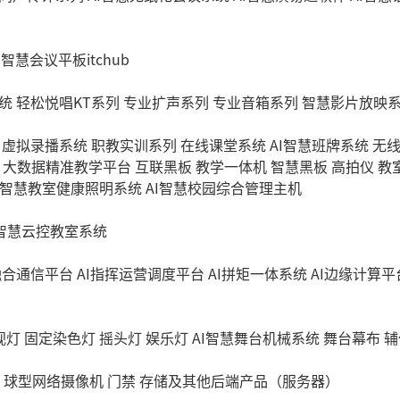
I智慧会议平板itchub
统
轻松悦唱KT系列
专业扩声系列
专业音箱系列
智慧影片放映
虚拟录播系统
职教实训系列
在线课堂系统
AI智慧班牌系统
无
大数据精准教学平台
互联黑板
教学一体机
智慧黑板
高拍仪
教
I智慧教室健康照明系统
AI智慧校园综合管理主机
I智慧云控教室系统
融合通信平台
AI指挥运营调度平台
AI拼矩一体系统
AI边缘计算平
视灯
固定染色灯
摇头灯
娱乐灯
AI智慧舞台机械系统
舞台幕布
辅
球型网络摄像机
门禁
存储及其他后端产品（服务器）