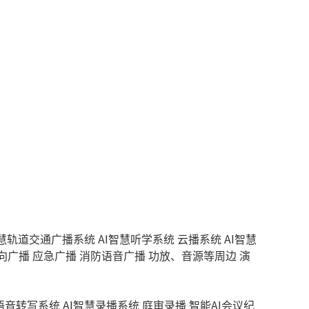
智慧轨道交通广播系统
AI智慧听学系统
云播系统
AI智慧
向广播
应急广播
消防语音广播
功放、音源等周边
演
慧语音转写系统
AI智慧录播系统
庭审录播
智能AI会议纪