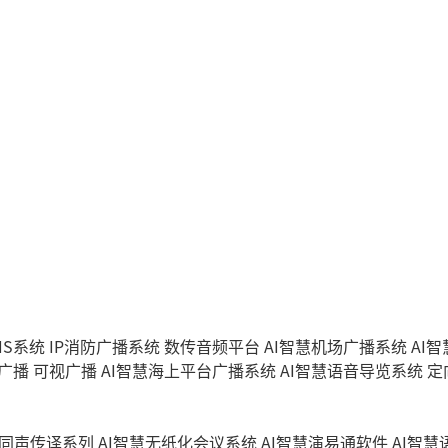
IS系统
IP消防广播系统
数传音频平台
AI智慧机场广播系统
AI
能广播
可视广播
AI智慧海上平台广播系统
AI智慧语音导览系统
定
同声传译系列
AI智慧无纸化会议系统
AI智慧演易通软件
AI智