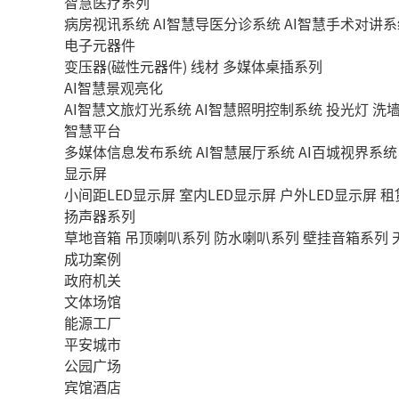
智慧医疗系列
病房视讯系统
AI智慧导医分诊系统
AI智慧手术对讲系
电子元器件
变压器(磁性元器件)
线材
多媒体桌插系列
AI智慧景观亮化
AI智慧文旅灯光系统
AI智慧照明控制系统
投光灯
洗
智慧平台
多媒体信息发布系统
AI智慧展厅系统
AI百城视界系统
显示屏
小间距LED显示屏
室内LED显示屏
户外LED显示屏
租
扬声器系列
草地音箱
吊顶喇叭系列
防水喇叭系列
壁挂音箱系列
成功案例
政府机关
文体场馆
能源工厂
平安城市
公园广场
宾馆酒店