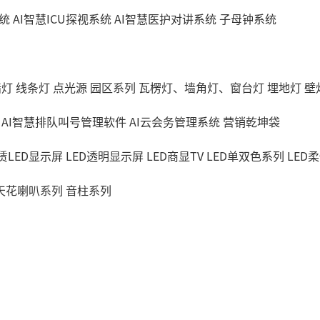
统
AI智慧ICU探视系统
AI智慧医护对讲系统
子母钟系统
墙灯
线条灯
点光源
园区系列
瓦楞灯、墙角灯、窗台灯
埋地灯
壁
AI智慧排队叫号管理软件
AI云会务管理系统
营销乾坤袋
赁LED显示屏
LED透明显示屏
LED商显TV
LED单双色系列
LED
天花喇叭系列
音柱系列