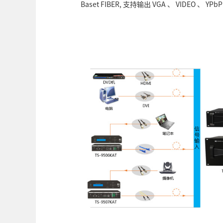
Baset FIBER, 支持输出 VGA 、 VIDEO 、 YPbPr