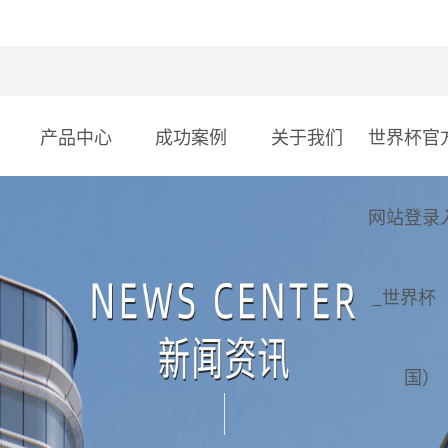
产品中心
成功案例
关于我们
世界杯官
网站登录
_世界杯
国）