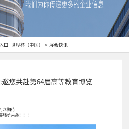
入口_世界杯（中国）
>
展会快讯
itc邀您共赴第64届高等教育博览
万众期待
展强势来袭！！！