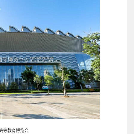
届高等教育博览会