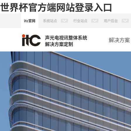
世界杯官方端网站登录入口
itc官网
系统站点
行业站点
用户后台
声光电视讯整体系统
解决方案
解决方案定制