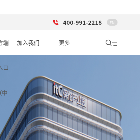
400-991-2218
EN
方端
加入我们
更多
入口
（中